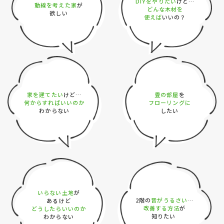
DIYをやりたい
けど…
動線を考えた家
が
どんな木材を
欲しい
使えば
いいの？
家を建てたい
畳の部屋
けど…
を
何からすればいいのか
フローリングに
わからない
したい
いらない土地
が
2階の
音がうるさい
…
あるけど
改善する方法
が
どうしたらいいのか
知りたい
わからない