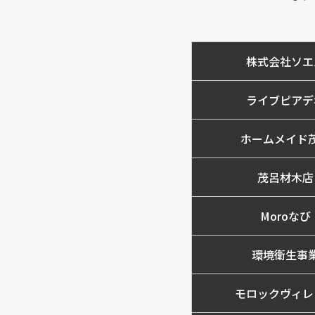
株式会社ソエ
ライブピアデ
ホームメイド
茂呂材木店
Moroなび
環境衛生事
モロックヴィレ