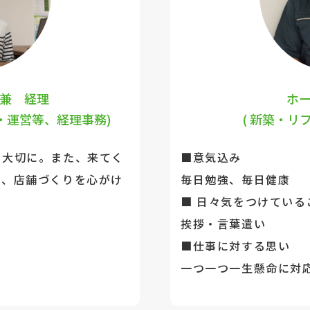
兼 経理
ホ
・運営等、経理事務)
( 新築・リ
を大切に。また、来てく
■意気込み
間、店舗づくりを心がけ
毎日勉強、毎日健康
■ 日々気をつけている
挨拶・言葉遣い
■仕事に対する思い
一つ一つ一生懸命に対