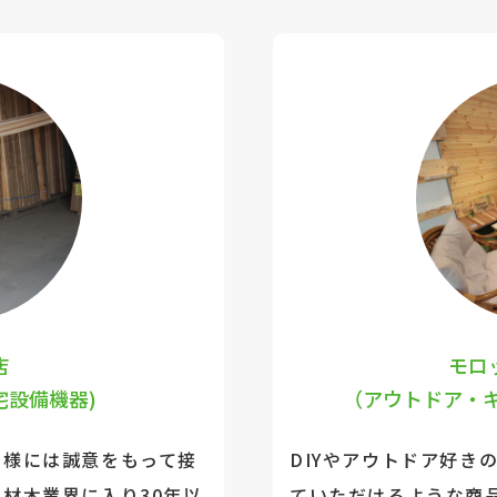
モロ
店
（​アウトドア・
宅設備機器)
客様には誠意をもって接
DIYやアウトドア好き
材木業界に入り30年以
ていただけるような商